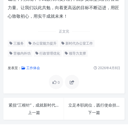
力量。让我们以此共勉，向着更高远的目标不断迈进，用匠
心致敬初心，用实干成就未来！
正文完
三服务
办公室能力提升
新时代办公室工作
苦修内外功
行政管理优化
领导力支撑
发表至：
工作体会
2026年4月8日
0
何谓“苦修”：持之以恒的精进之
路
内功心法：新时代办公室工作的
紧扭“三根针”，成就新时代办公室工作的智慧枢纽与卓越基石
立足本职岗位，践行使命担当：点亮职业生涯的“心”路启程
“软实力”
上一篇
下一篇
外功招式：新时代办公室工作的
“硬支撑”