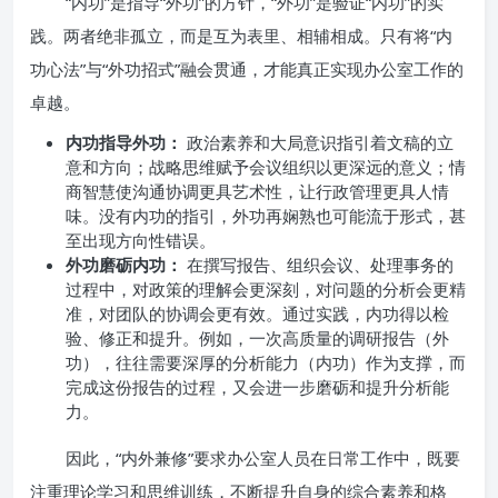
“内功”是指导“外功”的方针，“外功”是验证“内功”的实
践。两者绝非孤立，而是互为表里、相辅相成。只有将“内
功心法”与“外功招式”融会贯通，才能真正实现办公室工作的
卓越。
内功指导外功：
政治素养和大局意识指引着文稿的立
意和方向；战略思维赋予会议组织以更深远的意义；情
商智慧使沟通协调更具艺术性，让行政管理更具人情
味。没有内功的指引，外功再娴熟也可能流于形式，甚
至出现方向性错误。
外功磨砺内功：
在撰写报告、组织会议、处理事务的
过程中，对政策的理解会更深刻，对问题的分析会更精
准，对团队的协调会更有效。通过实践，内功得以检
验、修正和提升。例如，一次高质量的调研报告（外
功），往往需要深厚的分析能力（内功）作为支撑，而
完成这份报告的过程，又会进一步磨砺和提升分析能
力。
因此，“内外兼修”要求办公室人员在日常工作中，既要
注重理论学习和思维训练，不断提升自身的综合素养和格