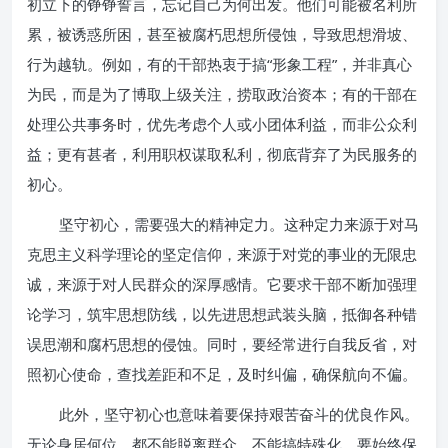
初立下的铮铮誓言，忘记自己为何出发。他们可能被名利所
累，被诱惑所困，甚至被腐朽思想所侵蚀，导致思想滑坡、
行为越轨。例如，有的干部热衷于搞“形象工程”，并非真心
为民，而是为了博取上级关注，捞取政治资本；有的干部在
处理公共事务时，优先考虑个人或小团体利益，而非公众利
益；更有甚者，利用职权谋取私利，彻底背弃了为民服务的
初心。
坚守初心，需要强大的精神定力。这种定力来源于对马
克思主义科学理论的坚定信仰，来源于对党的事业的无限忠
诚，来源于对人民群众的深厚感情。它要求干部不断加强理
论学习，筑牢思想防线，以先进思想武装头脑，抵御各种错
误思潮和腐朽思想的侵蚀。同时，要经常进行自我反省，对
照初心使命，查找差距和不足，及时纠偏，确保航向不偏。
此外，坚守初心也意味着要保持艰苦奋斗的优良作风。
无论身居何位，都不能脱离群众，不能搞特殊化，要始终保