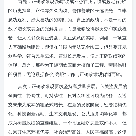
首先，正确政绩观强调“功成不必在我，功成必定有我”
的历史担当。它倡导久久为功、善作善成的长远眼光，而非
急功近利、好大喜功的短期行为。真正的政绩，不是一时的
数字增长或表面的光鲜亮丽，而是能够经得起历史和实践检
验，让人民群众真正受益、真正满意的实绩。例如，一项重
大基础设施建设，即便在任期内无法完全竣工，但只要其规
划科学、符合民生需求、着眼长远发展，便是正确政绩观的
体现。反之，那些为了短期效应而大搞面子工程、劳民伤财
的项目，无论数据多么“亮眼”，都与正确政绩观背道而驰。
其次，正确政绩观要求坚持高质量发展。它关注发展的
全面性、协调性、可持续性，反对以牺牲环境为代价、以透
支未来为成本的粗放式增长。在新的发展阶段，经济结构优
化、科技创新驱动、生态文明建设、公共服务均等化等，都
成为衡量政绩的重要维度。一个地区经济总量或许不大，但
如果其生态环境优美、社会治理高效、人民幸福感高，这便