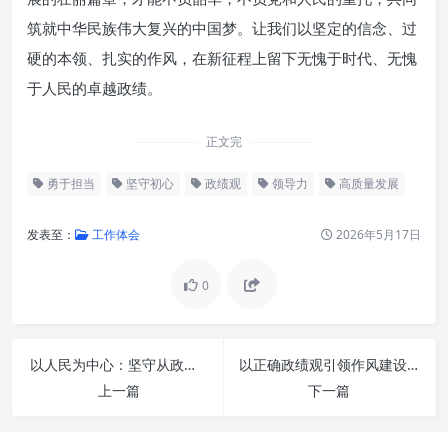
筑就中华民族伟大复兴的中国梦。让我们以坚定的信念、过
硬的本领、扎实的作风，在新征程上留下无愧于时代、无愧
于人民的卓越政绩。
正文完
勇于担当
坚守初心
政绩观
领导力
高质量发展
发表至：
工作体会
2026年5月17日
0
深入理解“正确政绩观”的内涵与
以人民为中心：坚守从政初心使命，自觉树立正确政绩观的时代新篇
以正确政绩观引领作风建设走深走实：固本培元，铸就为民务实清廉新气象
外延
上一篇
下一篇
坚守初心：在复杂环境中保持清
醒与定力