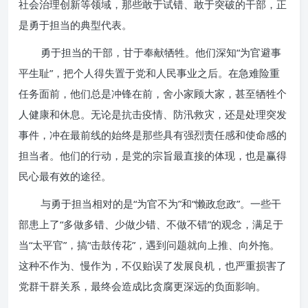
社会治理创新等领域，那些敢于试错、敢于突破的干部，正
是勇于担当的典型代表。
勇于担当的干部，甘于奉献牺牲。他们深知“为官避事
平生耻”，把个人得失置于党和人民事业之后。在急难险重
任务面前，他们总是冲锋在前，舍小家顾大家，甚至牺牲个
人健康和休息。无论是抗击疫情、防汛救灾，还是处理突发
事件，冲在最前线的始终是那些具有强烈责任感和使命感的
担当者。他们的行动，是党的宗旨最直接的体现，也是赢得
民心最有效的途径。
与勇于担当相对的是“为官不为”和“懒政怠政”。一些干
部患上了“多做多错、少做少错、不做不错”的观念，满足于
当“太平官”，搞“击鼓传花”，遇到问题就向上推、向外拖。
这种不作为、慢作为，不仅贻误了发展良机，也严重损害了
党群干群关系，最终会造成比贪腐更深远的负面影响。