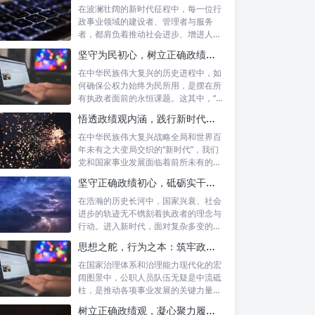
在波澜壮阔的新时代征程中，每一位行
政事业领域的建设者、管理者与服务
者，都肩负着推动社会进步、增进人民
福祉的崇高...
坚守为民初心，树立正确政绩观念：以人民为中心的治理之道
在中华民族伟大复兴的历史进程中，如
何确保公权力始终为民所用，是摆在所
有执政者面前的永恒课题。这其中，“坚
守为民...
悟透政绩观内涵，践行新时代使命：书写高质量发展的时代答卷
在中华民族伟大复兴战略全局和世界百
年未有之大变局交织的“新时代”，我们
党和国家事业发展面临着前所未有的机
遇与挑...
坚守正确政绩初心，砥砺实干担当精神：新时代高质量发展的核心引擎
在浩瀚的历史长河中，国家兴衰、社会
进步的轨迹无不镌刻着执政者的理念与
行动。进入新时代，面对复杂多变的国
内外形势...
思想之舵，行为之本：筑牢政绩观根基，永葆公职人员本色
在国家治理体系和治理能力现代化的宏
阔图景中，公职人员队伍无疑是中流砥
柱，是推动各项事业发展的关键力量。
他们的一...
树立正确政绩观，凝心聚力履职尽责：新时代下的治理智慧与实践路径