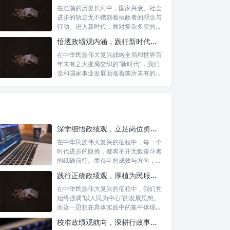
在浩瀚的历史长河中，国家兴衰、社会
进步的轨迹无不镌刻着执政者的理念与
行动。进入新时代，面对复杂多变的国
内外形势...
悟透政绩观内涵，践行新时代使命：书写高质量发展的时代答卷
在中华民族伟大复兴战略全局和世界百
年未有之大变局交织的“新时代”，我们
党和国家事业发展面临着前所未有的机
遇与挑...
深学细悟政绩观，立足岗位勇争先：新时代奋斗者的思想指引与实践航标
在中华民族伟大复兴的征程中，每一个
时代进步的脉搏，都离不开无数奋斗者
的砥砺前行。而奋斗的成效与方向，又
深刻地依...
践行正确政绩观，厚植为民服务根基：迈向高质量发展的根本遵循
在中华民族伟大复兴的征程中，我们党
始终强调“以人民为中心”的发展思想。
而这一思想在具体实践中的集中体现，
便是要...
校准政绩观航向，深耕行政事业本职：新时代高质量发展的双重 imperative