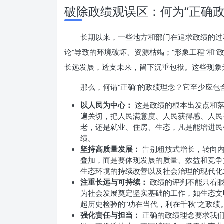
破除政绩观误区：何为“正确政
长期以来，一些地方和部门在追求政绩的过程
论”导致的环境破坏、资源枯竭；“形象工程”和
长远发展，透支未来，留下沉重包袱。这些现象
那么，何谓“正确”的政绩理念？它至少应包
以人民为中心：
这是政绩的根本出发点和落
遍关切，把人民满意度、人民获得感、人民
老，还是就业、住房、生态，凡是能增进民
绩。
坚持高质量发展：
告别粗放式增长，转向内
叠加，而是要体现发展的质量、效益和竞争
生态环境的持续改善以及社会治理的现代化
注重长远与可持续：
政绩的评判不能只看眼
为社会发展奠定坚实基础的工作，如生态文
起历史检验的“功在当代，利在千秋”之政绩
强化责任与担当：
正确的政绩理念要求我们