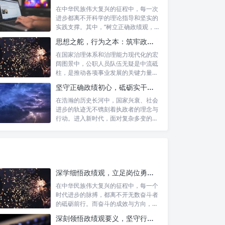
在中华民族伟大复兴的征程中，每一次
进步都离不开科学的理论指导和坚实的
实践支撑。其中，“树立正确政绩观，凝
心聚力...
思想之舵，行为之本：筑牢政绩观根基，永葆公职人员本色
在国家治理体系和治理能力现代化的宏
阔图景中，公职人员队伍无疑是中流砥
柱，是推动各项事业发展的关键力量。
他们的一...
坚守正确政绩初心，砥砺实干担当精神：新时代高质量发展的核心引擎
在浩瀚的历史长河中，国家兴衰、社会
进步的轨迹无不镌刻着执政者的理念与
行动。进入新时代，面对复杂多变的国
内外形势...
深学细悟政绩观，立足岗位勇争先：新时代奋斗者的思想指引与实践航标
在中华民族伟大复兴的征程中，每一个
时代进步的脉搏，都离不开无数奋斗者
的砥砺前行。而奋斗的成效与方向，又
深刻地依...
深刻领悟政绩观要义，坚守行政事业初心：新时代公仆的责任与担当