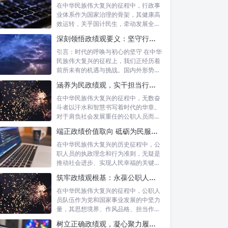
在中华民族伟大复兴的征程中，行政事
业体系作为国家治理的骨架，其健康高
效运转，关乎国计民生，牵动发展全
局。而在这...
深刻领悟政绩观要义：坚守行政事业初心，绘就为民服务新篇章
引言：时代的呼唤与初心的坚守 在中华
民族伟大复兴的征程上，我们正经历着
前所未有的机遇与挑战。国内外形势复
杂多变...
涵养为民政绩观，实干担当行稳致远：新时代公仆的价值坐标与实践航向
在中华民族伟大复兴的征程中，无数奋
斗者以汗水和智慧书写着时代的华章。
对于肩负社会发展重任的公职人员而
言，如何树...
端正政绩价值取向 砥砺为民服务初心：新时代公仆的责任与担当
在中华民族伟大复兴的历史征程中，公
职人员的执政理念和行为准则，无疑是
推动社会进步、实现人民幸福的关键所
在。时代...
筑牢政绩观根基：永葆公职人员本色的时代考量与实践路径
在中华民族伟大复兴的征程中，公职人
员队伍作为党和国家事业发展的中坚力
量，其思想境界、作风品格、担当作为
直接关系...
树立正确政绩观，凝心聚力履职尽责：新时代下的治理智慧与实践路径