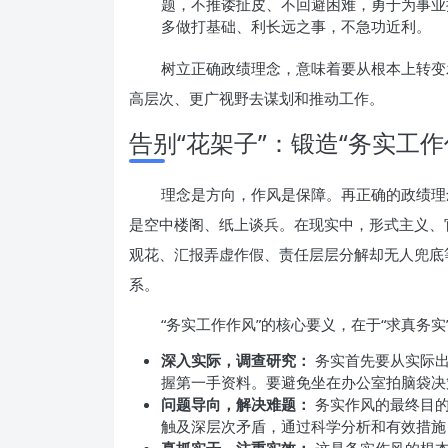
题，不推诿扯皮、不回避困难，勇于为事业
多做打基础、利长远之事，不急功近利。
树立正确政绩理念，意味着要从根本上转变
高层次、更广视野去谋划和推动工作。
告别“花架子”：锻造“务实工作
理念是方向，作风是保障。再正确的政绩理
是空中楼阁、纸上谈兵。在现实中，形式主义、
观花、汇报弄虚作假、责任层层分解却无人兜底
系。
“务实工作作风”的核心要义，在于“求真务实
深入实际，调查研究：
务实首先要从实际出
握第一手资料。要避免坐在办公室拍脑袋决
问题导向，解决难题：
务实作风的最终目的
触及深层次矛盾，通过科学分析和有效措施