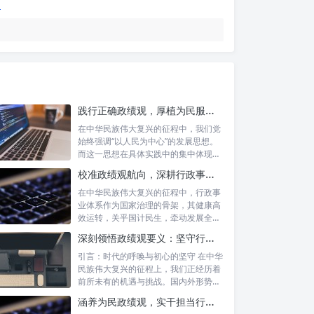
践行正确政绩观，厚植为民服务根基：迈向高质量发展的根本遵循
在中华民族伟大复兴的征程中，我们党
始终强调“以人民为中心”的发展思想。
而这一思想在具体实践中的集中体现，
便是要...
校准政绩观航向，深耕行政事业本职：新时代高质量发展的双重 imperative
在中华民族伟大复兴的征程中，行政事
业体系作为国家治理的骨架，其健康高
效运转，关乎国计民生，牵动发展全
局。而在这...
深刻领悟政绩观要义：坚守行政事业初心，绘就为民服务新篇章
引言：时代的呼唤与初心的坚守 在中华
民族伟大复兴的征程上，我们正经历着
前所未有的机遇与挑战。国内外形势复
杂多变...
涵养为民政绩观，实干担当行稳致远：新时代公仆的价值坐标与实践航向