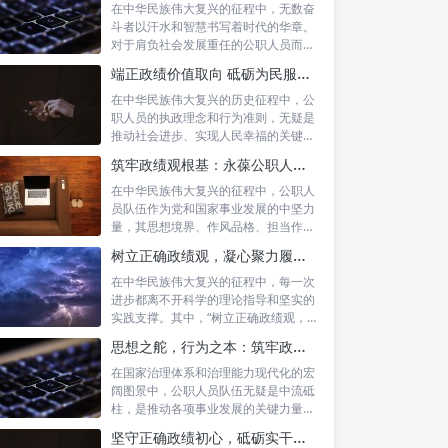
在中华民族伟大复兴的征程中，无数奋
斗者以汗水和智慧书写着时代的华章。
对于肩负社会发展重任的公职人员而
言，如何树...
端正政绩价值取向 砥砺为民服务初心：新时代公仆的责任与担当
在中华民族伟大复兴的历史征程中，公
职人员的执政理念和行为准则，无疑是
推动社会进步、实现人民幸福的关键所
在。时代...
筑牢政绩观根基：永葆公职人员本色的时代考量与实践路径
在中华民族伟大复兴的征程中，公职人
员队伍作为党和国家事业发展的中坚力
量，其思想境界、作风品格、担当作为
直接关系...
树立正确政绩观，凝心聚力履职尽责：新时代下的治理智慧与实践路径
在中华民族伟大复兴的征程中，每一次
进步都离不开科学的理论指导和坚实的
实践支撑。其中，“树立正确政绩观，凝
心聚力...
思想之舵，行为之本：筑牢政绩观根基，永葆公职人员本色
在国家治理体系和治理能力现代化的宏
阔图景中，公职人员队伍无疑是中流砥
柱，是推动各项事业发展的关键力量。
他们的一...
坚守正确政绩初心，砥砺实干担当精神：新时代高质量发展的核心引擎