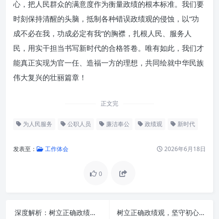
心，把人民群众的满意度作为衡量政绩的根本标准。我们要
时刻保持清醒的头脑，抵制各种错误政绩观的侵蚀，以“功
成不必在我，功成必定有我”的胸襟，扎根人民、服务人
民，用实干担当书写新时代的合格答卷。唯有如此，我们才
能真正实现为官一任、造福一方的理想，共同绘就中华民族
伟大复兴的壮丽篇章！
正文完
为人民服务
公职人员
廉洁奉公
政绩观
新时代
发表至：
工作体会
2026年6月18日
0
深度解析：树立正确政绩理念，锤炼务实工作作风，迈向高质量发展新征程
树立正确政绩观，坚守初心勇担当：新时代干部队伍的铸魂之基