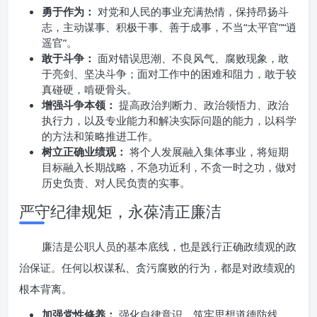
勇于作为：
对党和人民的事业充满热情，保持昂扬斗
志，主动谋事、积极干事、善于成事，不当“太平官”“逍
遥官”。
敢于斗争：
面对错误思潮、不良风气、腐败现象，敢
于亮剑、坚决斗争；面对工作中的困难和阻力，敢于较
真碰硬，啃硬骨头。
增强斗争本领：
提高政治判断力、政治领悟力、政治
执行力，以及专业能力和解决实际问题的能力，以科学
的方法和策略推进工作。
树立正确业绩观：
将个人发展融入集体事业，将短期
目标融入长期战略，不急功近利，不贪一时之功，做对
历史负责、对人民负责的实事。
严守纪律规矩，永葆清正廉洁
廉洁是公职人员的基本底线，也是践行正确政绩观的政
治保证。任何以权谋私、贪污腐败的行为，都是对政绩观的
根本背离。
加强党性修养：
强化自律意识，筑牢思想道德防线，