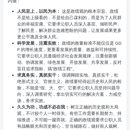
内涵：
人民至上，以民为本：
这是政绩观的根本宗旨。政绩
不是给上级看的，不是给自己谋利的，而是为了人民群
众的幸福安康。它要求公职人员深入基层、倾听民声、
了解民意，解决群众急难愁盼的问题，让发展成果更多
更公平惠及全体人民。
科学发展，注重实效：
政绩的衡量标准不能仅仅是 GD
P 的增长速度，更要看发展的质量、效益和可持续性。
它要求公职人员遵循经济社会发展规律，注重创新驱
动、协调发展、绿色发展、开放发展、共享发展，反对
盲目追求指标、搞“政绩工程”。
求真务实，真抓实干：
强调脚踏实地、真抓实干，杜
绝形式主义、官僚主义。政绩要经得起历史和人民的检
验，不能是“假、大、空”。它要求公职人员坚持问题导
向，深入调查研究，拿出切实可行的解决方案，力戒空
谈，务求实效。
久久为功，功成不必在我：
树立正确的历史观和大局
观，不计较个人一时得失。有些工作需要长期努力、持
续推进，不可能一蹴而就。正确的政绩观要求公职人员
有战略眼光和历史耐心，甘当铺路石，做好前人栽树、