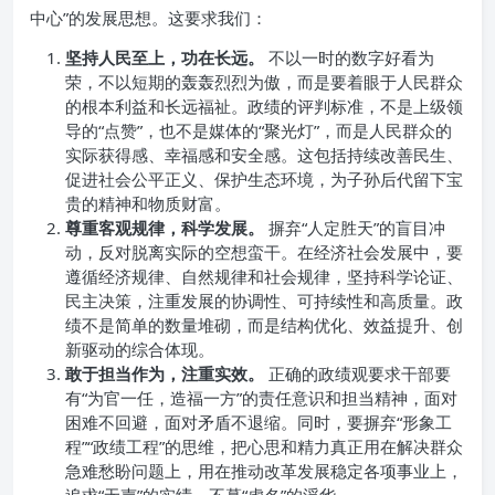
中心”的发展思想。这要求我们：
坚持人民至上，功在长远。
不以一时的数字好看为
荣，不以短期的轰轰烈烈为傲，而是要着眼于人民群众
的根本利益和长远福祉。政绩的评判标准，不是上级领
导的“点赞”，也不是媒体的“聚光灯”，而是人民群众的
实际获得感、幸福感和安全感。这包括持续改善民生、
促进社会公平正义、保护生态环境，为子孙后代留下宝
贵的精神和物质财富。
尊重客观规律，科学发展。
摒弃“人定胜天”的盲目冲
动，反对脱离实际的空想蛮干。在经济社会发展中，要
遵循经济规律、自然规律和社会规律，坚持科学论证、
民主决策，注重发展的协调性、可持续性和高质量。政
绩不是简单的数量堆砌，而是结构优化、效益提升、创
新驱动的综合体现。
敢于担当作为，注重实效。
正确的政绩观要求干部要
有“为官一任，造福一方”的责任意识和担当精神，面对
困难不回避，面对矛盾不退缩。同时，要摒弃“形象工
程”“政绩工程”的思维，把心思和精力真正用在解决群众
急难愁盼问题上，用在推动改革发展稳定各项事业上，