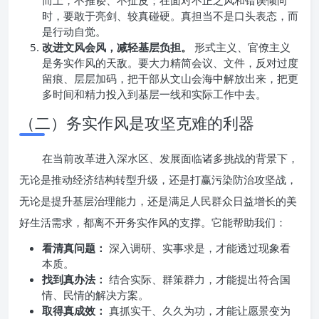
而上，不推诿、不扯皮；在面对不正之风和错误倾向
时，要敢于亮剑、较真碰硬。真担当不是口头表态，而
是行动自觉。
改进文风会风，减轻基层负担。
形式主义、官僚主义
是务实作风的天敌。要大力精简会议、文件，反对过度
留痕、层层加码，把干部从文山会海中解放出来，把更
多时间和精力投入到基层一线和实际工作中去。
（二）务实作风是攻坚克难的利器
在当前改革进入深水区、发展面临诸多挑战的背景下，
无论是推动经济结构转型升级，还是打赢污染防治攻坚战，
无论是提升基层治理能力，还是满足人民群众日益增长的美
好生活需求，都离不开务实作风的支撑。它能帮助我们：
看清真问题：
深入调研、实事求是，才能透过现象看
本质。
找到真办法：
结合实际、群策群力，才能提出符合国
情、民情的解决方案。
取得真成效：
真抓实干、久久为功，才能让愿景变为