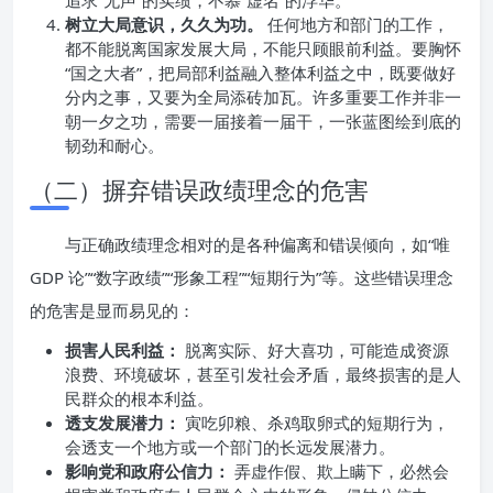
追求“无声”的实绩，不慕“虚名”的浮华。
树立大局意识，久久为功。
任何地方和部门的工作，
都不能脱离国家发展大局，不能只顾眼前利益。要胸怀
“国之大者”，把局部利益融入整体利益之中，既要做好
分内之事，又要为全局添砖加瓦。许多重要工作并非一
朝一夕之功，需要一届接着一届干，一张蓝图绘到底的
韧劲和耐心。
（二）摒弃错误政绩理念的危害
与正确政绩理念相对的是各种偏离和错误倾向，如“唯
GDP 论”“数字政绩”“形象工程”“短期行为”等。这些错误理念
的危害是显而易见的：
损害人民利益：
脱离实际、好大喜功，可能造成资源
浪费、环境破坏，甚至引发社会矛盾，最终损害的是人
民群众的根本利益。
透支发展潜力：
寅吃卯粮、杀鸡取卵式的短期行为，
会透支一个地方或一个部门的长远发展潜力。
影响党和政府公信力：
弄虚作假、欺上瞒下，必然会