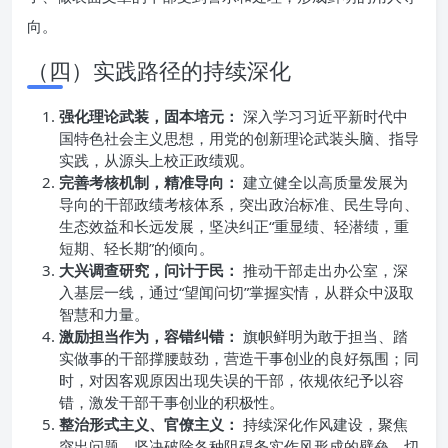
向。
（四）实践路径的持续深化
强化理论武装，固本培元：
深入学习习近平新时代中
国特色社会主义思想，用党的创新理论武装头脑、指导
实践，从源头上校正政绩观。
完善考核机制，精准导向：
建立健全以高质量发展为
导向的干部政绩考核体系，突出政治标准、民生导向、
生态效益和长远发展，坚决纠正“重显绩、轻潜绩，重
短期、轻长期”的倾向。
大兴调查研究，问计于民：
推动干部走出办公室，深
入基层一线，通过“望闻问切”掌握实情，从群众中汲取
智慧和力量。
激励担当作为，容错纠错：
旗帜鲜明为敢于担当、踏
实做事的干部撑腰鼓劲，营造干事创业的良好氛围；同
时，对因客观原因出现失误的干部，依规依纪予以容
错，激发干部干事创业的积极性。
整治形式主义、官僚主义：
持续深化作风建设，聚焦
突出问题，坚决破除各种阻碍务实作风形成的壁垒，切