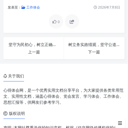
发表至：
工作体会
2026年7月8日
0
坚守为民初心，树立正确政绩观念：新时代共产党人的为政之道
树立务实政绩观，坚守公道正派底线：新时代治理的黄金法则
一、树立正确政绩理念：航向指
上一篇
下一篇
引，价值锚定
二、锤炼务实工作作风：行动落
地，效能保障
关于我们
三、理念引领作风，作风检验理
念：相辅相成，融会贯通
心得体会网，是一个优秀实用文档分享平台，为大家提供各类常用范
文、实用性文档，涵盖心得体会、党会发言、学习体会、工作体会、
四、在新时代背景下的实践意义
思想汇报等，供网友们参考学习。
与路径
版权说明
结语
声明 :本网站尊重并保护知识产权，根据《信息网络传播权保护条