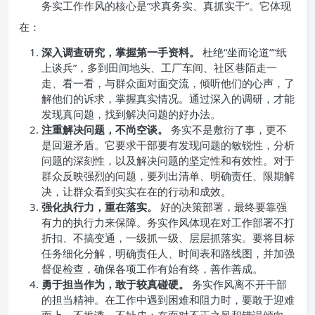
务实工作作风的核心是“求真务实、真抓实干”。它体现
在：
深入调查研究，掌握第一手资料。
杜绝“坐而论道”“纸
上谈兵”，多到田间地头、工厂车间、社区巷陌走一
走、看一看，与群众面对面交流，倾听他们的心声，了
解他们的诉求，掌握真实情况。通过深入的调研，才能
发现真问题，找到解决问题的好办法。
注重解决问题，不尚空谈。
务实不是敷衍了事，更不
是回避矛盾。它要求干部要有发现问题的敏锐性，分析
问题的深刻性，以及解决问题的坚定性和有效性。对于
群众反映强烈的问题，要列出清单、明确责任、限期解
决，让群众看到实实在在的行动和成效。
强化执行力，重在落实。
好的决策部署，最终要靠强
有力的执行力来保障。务实作风体现在对工作部署不打
折扣、不搞变通，一级抓一级、层层抓落实。要将目标
任务细化分解，明确责任人、时间表和路线图，并加强
督促检查，确保各项工作有始有终，善作善成。
勇于担当作为，敢于较真碰硬。
务实作风离不开干部
的担当精神。在工作中遇到困难和阻力时，要敢于迎难