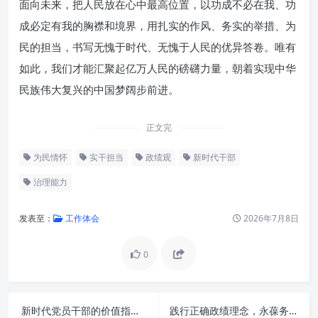
面向未来，把人民放在心中最高位置，以功成不必在我、功
成必定有我的胸襟和境界，用扎实的作风、务实的举措、为
民的担当，书写无愧于时代、无愧于人民的优异答卷。唯有
如此，我们才能汇聚起亿万人民的磅礴力量，朝着实现中华
民族伟大复兴的中国梦阔步前进。
正文完
为民情怀
实干担当
政绩观
新时代干部
治理能力
发表至：
工作体会
2026年7月8日
0
新时代党员干部的价值指南：以实干践行政绩观，以初心服务群众
践行正确政绩理念，永葆务实清廉作风：新时代高质量发展的核心引擎