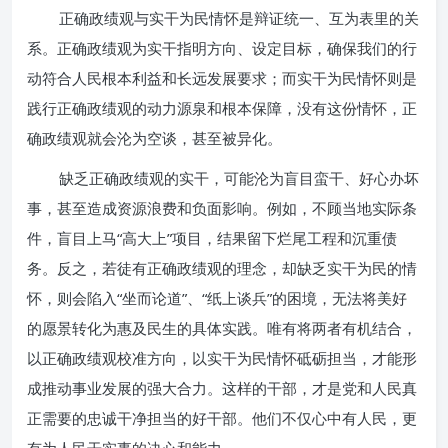
正确政绩观与实干为民情怀是辩证统一、互为表里的关
系。正确政绩观为实干指明方向、设定目标，确保我们的行
动符合人民根本利益和长远发展要求；而实干为民情怀则是
践行正确政绩观的动力源泉和根本保障，没有这份情怀，正
确政绩观就会沦为空谈，甚至被异化。
缺乏正确政绩观的实干，可能沦为盲目蛮干、好心办坏
事，甚至造成资源浪费和负面影响。例如，不顾当地实际条
件，盲目上马“高大上”项目，结果留下烂尾工程和沉重债
务。反之，若徒有正确政绩观的理念，却缺乏实干为民的情
怀，则会陷入“坐而论道”、“纸上谈兵”的困境，无法将美好
的愿景转化为惠及民生的具体实践。唯有将两者有机结合，
以正确政绩观校准方向，以实干为民情怀砥砺担当，才能形
成推动事业发展的强大合力。这样的干部，才是党和人民真
正需要的忠诚干净担当的好干部。他们不仅心中有人民，更