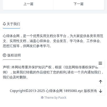
何谓正确政绩观：不止于数字，
上一篇
下一篇
更在于民心
实干为民情怀：从“纸上谈兵”到
“落地生根”
关于我们
两者相辅相成：理念与行动的统
一
心得体会网，是一个优秀实用文档分享平台，为大家提供各类常用范
文、实用性文档，涵盖心得体会、党会发言、学习体会、工作体会、
挑战与路径：破除桎梏，激发活
思想汇报等，供网友们参考学习。
力
版权说明
结语：新时代的答卷人
声明 :本网站尊重并保护知识产权，根据《信息网络传播权保护条
例》，如果我们转载的作品侵犯了您的权利,请在一个月内通知我们，
我们会及时删除。
Copyright©2013-2025 心得体会网 1895080.xyz 版权所有
Theme by
Puock