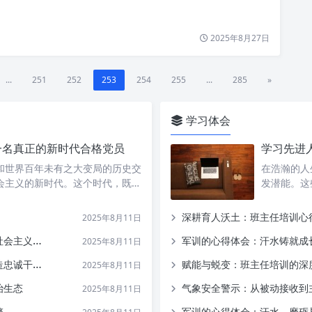
2025年8月27日
...
251
252
253
254
255
...
285
»
学习体会
一名真正的新时代合格党员
和世界百年未有之大变局的历史交
在浩瀚的人
会主义的新时代。这个时代，既…
发潜能。这
深耕育人沃土：班主任培训心
2025年8月11日
的战略选择
军训的心得体会：汗水铸就成
2025年8月11日
的党员队伍
赋能与蜕变：班主任培训的深
2025年8月11日
治生态
气象安全警示：从被动接收到
2025年8月11日
擎
军训的心得体会：汗水、磨砺与蜕变