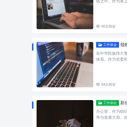
络之中。作为承
96
次阅读
领航
工作体会
在中华民族伟大
体系。作为党委
84
次阅读
新征
工作体会
办公室，作为组
率与发展大局。