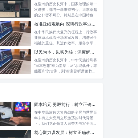
在浩瀚的历史长河中，国家治理的每一
次进步，都与一群秉持初心、追求卓越
的公仆密不可分。特别是在中国特色社
会主义进...
校准政绩观航向 深耕行政事业本职：新时代高质量发展的核心密码
在中华民族伟大复兴的征程上，行政事
业体系承载着推动国家发展、增进民生
福祉的重任。其运作效率、服务水平乃
至发展方...
以民为本，以实为核：深度解析坚守为民初心与正确政绩观念的融合路径
在浩瀚的历史长河中，中华民族始终将
“民本思想”奉为圭臬，从“水能载舟，亦
能覆舟”的古训，到“衙斋卧听萧萧竹，
疑...
固本培元 勇毅前行：树立正确政绩观，坚守初心勇担当的时代命题与实践方略
在中华民族伟大复兴战略全局与世界百
年未有之大变局交织激荡的时代背景
下，我们党正领导人民奋力书写全面建
设社会主义...
凝心聚力谋发展：树立正确政绩理念，锤炼务实工作作风