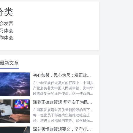
分类
会发言
习体会
作体会
最新文章
初心如磐，民心为尺：端正政绩价值取向，砥砺为民服务初心的新时代答卷
在中华民族伟大复兴的征程中，中国共
产党肩负着为中国人民谋幸福、为中华
民族谋复兴的庄严使命。这一使命的实
现，离不...
涵养正确政绩观 坚守实干为民情怀：新时代干部成长的双重基石
在国家发展迈向高质量新阶段的当下，
每一位党员干部都肩负着推动社会进
步、增进人民福祉的重任。如何确保我
们的工作真...
深刻领悟政绩观要义，坚守行政事业初心：新时代公仆的使命与担当