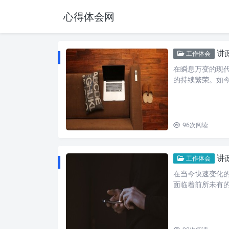
心得体会网
讲
工作体会
在瞬息万变的现
的持续繁荣。如
96
次阅读
讲政
工作体会
在当今快速变化
面临着前所未有