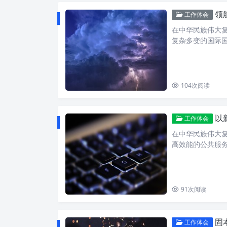
领航
工作体会
在中华民族伟大
复杂多变的国际
104
次阅读
以
工作体会
在中华民族伟大
高效能的公共服
91
次阅读
固本
工作体会