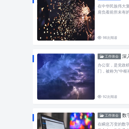
在中华民族伟大
肩负着前所未有
98
次阅读
深
工作体会
办公室，是党政
门，被称为“中枢
92
次阅读
数字
工作体会
在瞬息万变的数