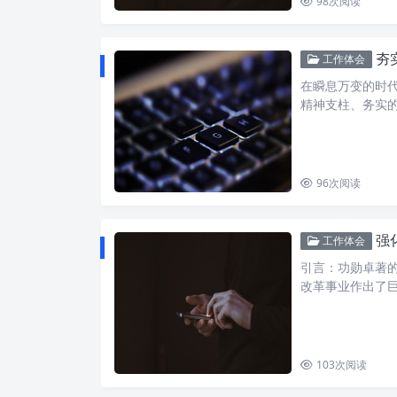
98
次阅读
夯
工作体会
在瞬息万变的时
精神支柱、务实
96
次阅读
强
工作体会
引言：功勋卓著
改革事业作出了
103
次阅读