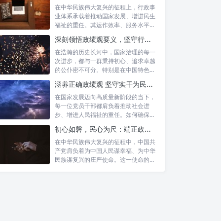
在中华民族伟大复兴的征程上，行政事
业体系承载着推动国家发展、增进民生
福祉的重任。其运作效率、服务水平乃
至发展方...
深刻领悟政绩观要义，坚守行政事业初心：新时代公仆的使命与担当
在浩瀚的历史长河中，国家治理的每一
次进步，都与一群秉持初心、追求卓越
的公仆密不可分。特别是在中国特色社
会主义进...
涵养正确政绩观 坚守实干为民情怀：新时代干部成长的双重基石
在国家发展迈向高质量新阶段的当下，
每一位党员干部都肩负着推动社会进
步、增进人民福祉的重任。如何确保我
们的工作真...
初心如磐，民心为尺：端正政绩价值取向，砥砺为民服务初心的新时代答卷
在中华民族伟大复兴的征程中，中国共
产党肩负着为中国人民谋幸福、为中华
民族谋复兴的庄严使命。这一使命的实
现，离不...