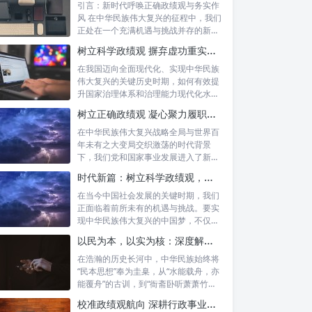
引言：新时代呼唤正确政绩观与务实作
风 在中华民族伟大复兴的征程中，我们
正处在一个充满机遇与挑战并存的新时
代。高...
树立科学政绩观 摒弃虚功重实绩：迈向高质量发展的必由之路
在我国迈向全面现代化、实现中华民族
伟大复兴的关键历史时期，如何有效提
升国家治理体系和治理能力现代化水
平，推动经...
树立正确政绩观 凝心聚力履职尽责：新时代干事创业的根本遵循
在中华民族伟大复兴战略全局与世界百
年未有之大变局交织激荡的时代背景
下，我们党和国家事业发展进入了新的
历史阶段。...
时代新篇：树立科学政绩观，摒弃虚功重实绩，迈向高质量发展
在当今中国社会发展的关键时期，我们
正面临着前所未有的机遇与挑战。要实
现中华民族伟大复兴的中国梦，不仅需
要宏观的...
以民为本，以实为核：深度解析坚守为民初心与正确政绩观念的融合路径
在浩瀚的历史长河中，中华民族始终将
“民本思想”奉为圭臬，从“水能载舟，亦
能覆舟”的古训，到“衙斋卧听萧萧竹，
疑...
校准政绩观航向 深耕行政事业本职：新时代高质量发展的核心密码