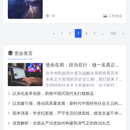
18
工作体会
«
1
2
3
4
5
...
283
»
党会发言
使命在肩，担当在行：做一名真正的新时代合格党员
在中华民族伟大复兴战略全局和世界百年
未有之大变局的历史交汇期，我们迎来了
中国特色社会主义的新时代。这个时代，
既…
以深化改革创新，助推中国式现代化行稳致远
以党建引领，推动高质量发展：新时代中国特色社会主义的战略选择
固本强基：学党纪新规，严守党员纪律底线，锻造忠诚干净担当的党员队伍
深度解析：全面从严治党如何构建风清气正的政治生态