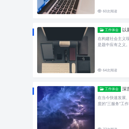
60
次阅读
以新
工作体会
在构建社会主义
是题中应有之义。
64
次阅读
深
工作体会
在当今快速发展
度的“三服务”工