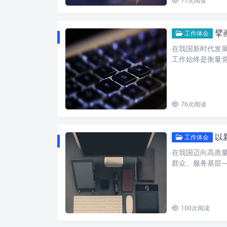
77
次阅读
擘
工作体会
在我国新时代发展
工作始终是衡量
76
次阅读
以新
工作体会
在我国迈向高质量
群众、服务基层
100
次阅读