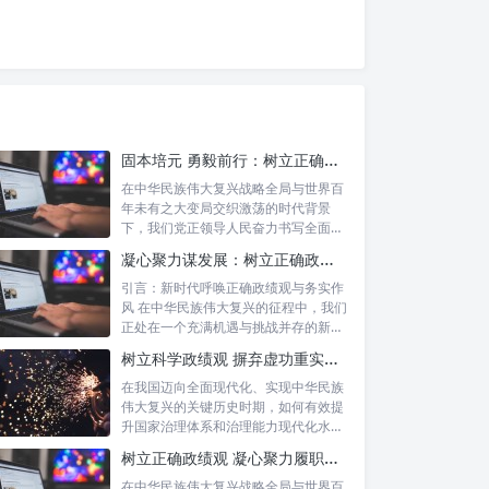
固本培元 勇毅前行：树立正确政绩观，坚守初心勇担当的时代命题与实践方略
在中华民族伟大复兴战略全局与世界百
年未有之大变局交织激荡的时代背景
下，我们党正领导人民奋力书写全面建
设社会主义...
凝心聚力谋发展：树立正确政绩理念，锤炼务实工作作风
引言：新时代呼唤正确政绩观与务实作
风 在中华民族伟大复兴的征程中，我们
正处在一个充满机遇与挑战并存的新时
代。高...
树立科学政绩观 摒弃虚功重实绩：迈向高质量发展的必由之路
在我国迈向全面现代化、实现中华民族
伟大复兴的关键历史时期，如何有效提
升国家治理体系和治理能力现代化水
平，推动经...
树立正确政绩观 凝心聚力履职尽责：新时代干事创业的根本遵循
在中华民族伟大复兴战略全局与世界百