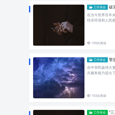
破
工作体会
在当今世界百年
经济环境和人民
109
次阅读
擎旗
工作体会
在中华民族伟大
共服务能力提出
103
次阅读
“
工作体会