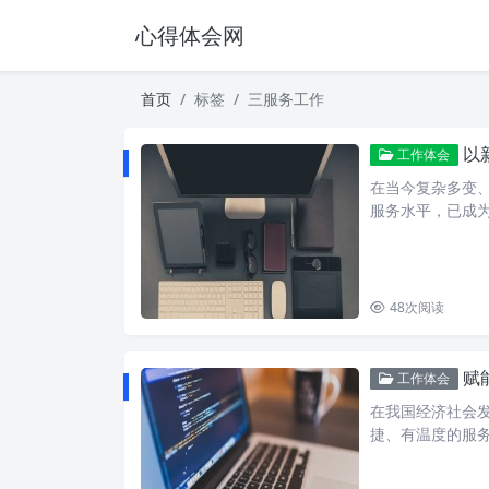
心得体会网
首页
标签
三服务工作
以新
工作体会
在当今复杂多变
服务水平，已成
48
次阅读
赋能
工作体会
在我国经济社会
捷、有温度的服