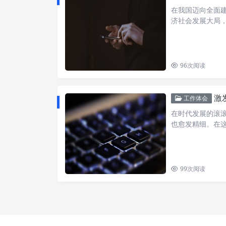
在我国迈向全面
济社会发展大局
96
次阅读
激发
工作体会
在时代发展的滚
也愈发精细。在这
99
次阅读