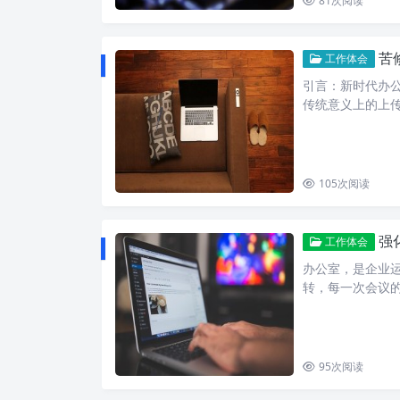
81
次阅读
苦
工作体会
引言：新时代办
传统意义上的上
105
次阅读
强
工作体会
办公室，是企业
转，每一次会议
95
次阅读