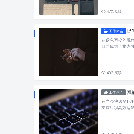
47
次阅读
提升
工作体会
在瞬息万变的现代
日益成为连接内
49
次阅读
赋
工作体会
在当今快速变化
支撑组织高效运