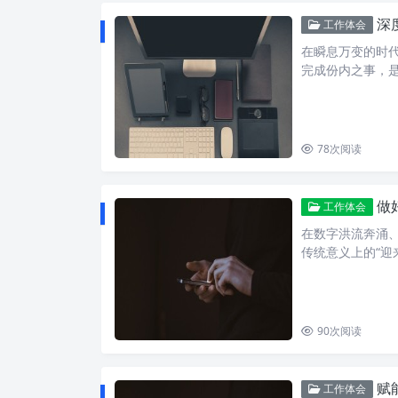
深
工作体会
在瞬息万变的时
完成份内之事，
78
次阅读
做
工作体会
在数字洪流奔涌、
传统意义上的“迎
90
次阅读
赋能
工作体会