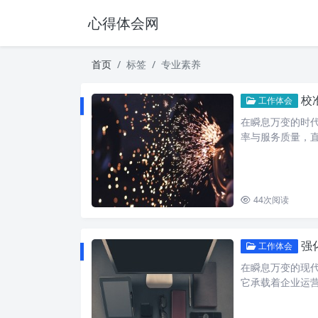
心得体会网
首页
标签
专业素养
校
工作体会
在瞬息万变的时
率与服务质量，
44
次阅读
强
工作体会
在瞬息万变的现
它承载着企业运