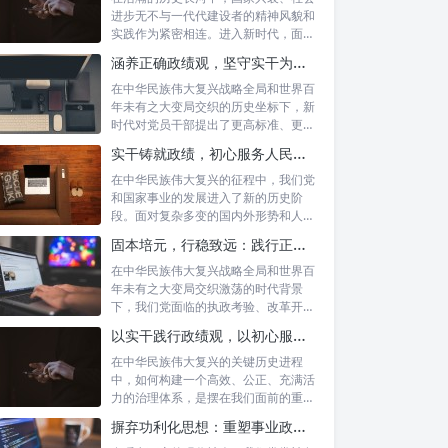
进步无不与一代代建设者的精神风貌和
实践作为紧密相连。进入新时代，面对
复杂多变...
涵养正确政绩观，坚守实干为民情怀：新时代党员干部的责任与担当
在中华民族伟大复兴战略全局和世界百
年未有之大变局交织的历史坐标下，新
时代对党员干部提出了更高标准、更严
要求。如...
实干铸就政绩，初心服务人民：新时代干部担当作为的实践指南
在中华民族伟大复兴的征程中，我们党
和国家事业的发展进入了新的历史阶
段。面对复杂多变的国内外形势和人民
日益增长的...
固本培元，行稳致远：践行正确政绩理念，永葆务实清廉作风的时代命题
在中华民族伟大复兴战略全局和世界百
年未有之大变局交织激荡的时代背景
下，我们党面临的执政考验、改革开放
考验、市场...
以实干践行政绩观，以初心服务群众：新时代治理的灯塔与指南
在中华民族伟大复兴的关键历史进程
中，如何构建一个高效、公正、充满活
力的治理体系，是摆在我们面前的重要
课题。新时...
摒弃功利化思想：重塑事业政绩观，驱动社会高质量发展