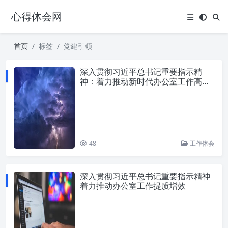
心得体会网
首页
标签
党建引领
深入贯彻习近平总书记重要指示精
神：着力推动新时代办公室工作高质
量发展
48
工作体会
深入贯彻习近平总书记重要指示精神
着力推动办公室工作提质增效