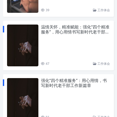
39
工作体会
温情关怀，精准赋能：强化“四个精准
服务”，用心用情书写新时代老干部工
作新篇章
47
工作体会
强化“四个精准服务”：用心用情，书
写新时代老干部工作新篇章