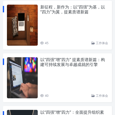
新征程，新作为：以“四强”为基，以
“四力”为翼，提素质谱新篇
45
工作体会
以“四强”增“四力” 提素质谱新篇：构
建可持续发展与卓越成就的引擎
40
工作体会
以“四强”增“四力”：全面提升组织素