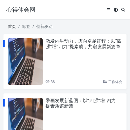
心得体会网
首页
标签
创新驱动
激发内生动力，迈向卓越征程：以“四
强”增“四力”提素质，共谱发展新篇章
38
工作体会
擎画发展新蓝图：以“四强”增“四力”
提素质谱新篇