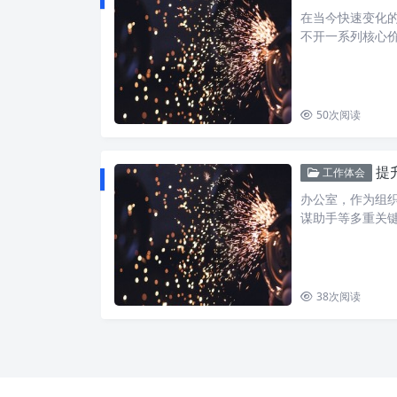
在当今快速变化
不开一系列核心价
50
次阅读
提升
工作体会
办公室，作为组
谋助手等多重关
38
次阅读