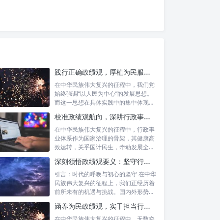
践行正确政绩观，厚植为民服务根基：迈向高质量发展的根本遵循
在中华民族伟大复兴的征程中，我们党
始终强调“以人民为中心”的发展思想。
而这一思想在具体实践中的集中体现，
便是要...
校准政绩观航向，深耕行政事业本职：新时代高质量发展的双重 imperative
在中华民族伟大复兴的征程中，行政事
业体系作为国家治理的骨架，其健康高
效运转，关乎国计民生，牵动发展全
局。而在这...
深刻领悟政绩观要义：坚守行政事业初心，绘就为民服务新篇章
引言：时代的呼唤与初心的坚守 在中华
民族伟大复兴的征程上，我们正经历着
前所未有的机遇与挑战。国内外形势复
杂多变...
涵养为民政绩观，实干担当行稳致远：新时代公仆的价值坐标与实践航向
在中华民族伟大复兴的征程中，无数奋