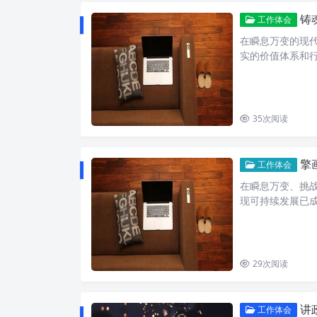
铸魂
工作体会
在瞬息万变的现
实的价值体系和
35
次阅读
擎
工作体会
在瞬息万变、挑
现可持续发展已
29
次阅读
讲政
工作体会