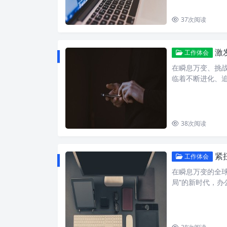
37
次阅读
激发
工作体会
在瞬息万变、挑
临着不断进化、
38
次阅读
紧
工作体会
在瞬息万变的全
局”的新时代，办