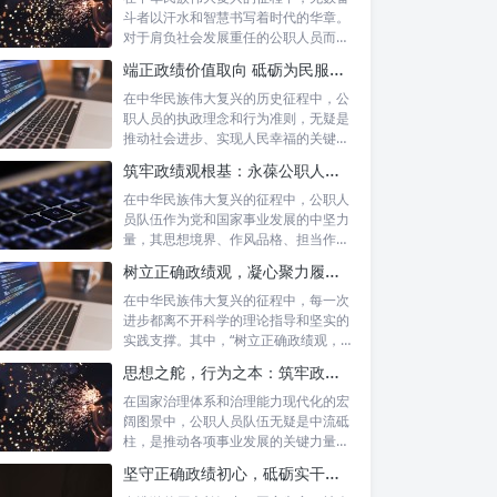
斗者以汗水和智慧书写着时代的华章。
对于肩负社会发展重任的公职人员而
言，如何树...
端正政绩价值取向 砥砺为民服务初心：新时代公仆的责任与担当
在中华民族伟大复兴的历史征程中，公
职人员的执政理念和行为准则，无疑是
推动社会进步、实现人民幸福的关键所
在。时代...
筑牢政绩观根基：永葆公职人员本色的时代考量与实践路径
在中华民族伟大复兴的征程中，公职人
员队伍作为党和国家事业发展的中坚力
量，其思想境界、作风品格、担当作为
直接关系...
树立正确政绩观，凝心聚力履职尽责：新时代下的治理智慧与实践路径
在中华民族伟大复兴的征程中，每一次
进步都离不开科学的理论指导和坚实的
实践支撑。其中，“树立正确政绩观，凝
心聚力...
思想之舵，行为之本：筑牢政绩观根基，永葆公职人员本色
在国家治理体系和治理能力现代化的宏
阔图景中，公职人员队伍无疑是中流砥
柱，是推动各项事业发展的关键力量。
他们的一...
坚守正确政绩初心，砥砺实干担当精神：新时代高质量发展的核心引擎