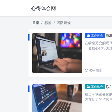
心得体会网
首页
标签
团队建设
赋
工作体会
在瞬息万变的现
一套核心的行为准
45
次阅读
以
工作体会
在当今快速变化
内在动力的持续