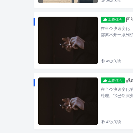
38
次阅读
四维
工作体会
在当今快速变化
都离不开一系列核
49
次阅读
战略
工作体会
在当今快速变化
处理。它已然演变
42
次阅读