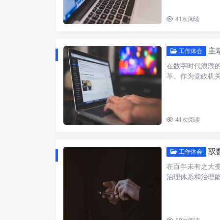
41
次阅读
主
工作体会
在数字时代浪潮
革。作为党政机
41
次阅读
驭数
工作体会
在百年未有之大
治理体系和治理