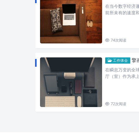
在当今数字经济
前所未有的速度
74
次阅读
擎画
工作体会
在瞬息万变的全
厅（室）作为承
72
次阅读