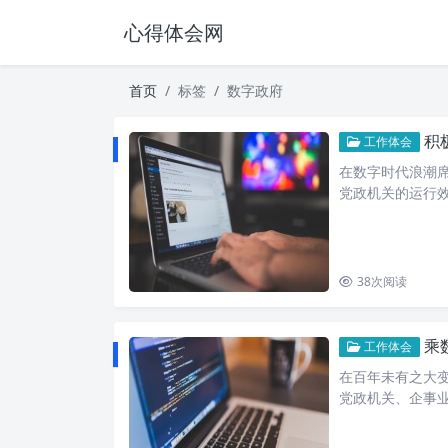
心得体会网
首页
标签
数字政府
积
工作体会
在数字时代浪潮
党政机关的运行
38
次阅读
乘数
工作体会
在百年未有之大
党政机关、企事