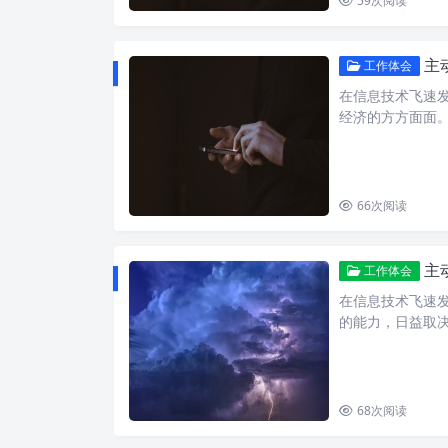
59
次阅读
主
工作体会
在信息技术飞速
经济的方方面面
66
次阅读
主
工作体会
在信息技术飞速
的能力，日益取
68
次阅读