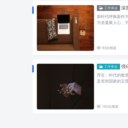
深
工作体会
新时代呼唤新作
为党凝聚人心、
93
次阅读
强
工作体会
序言：时代的敬
是党和国家的宝
102
次阅读