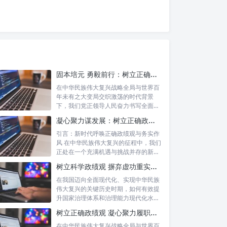
固本培元 勇毅前行：树立正确政绩观，坚守初心勇担当的时代命题与实践方略
在中华民族伟大复兴战略全局与世界百
年未有之大变局交织激荡的时代背景
下，我们党正领导人民奋力书写全面建
设社会主义...
凝心聚力谋发展：树立正确政绩理念，锤炼务实工作作风
引言：新时代呼唤正确政绩观与务实作
风 在中华民族伟大复兴的征程中，我们
正处在一个充满机遇与挑战并存的新时
代。高...
树立科学政绩观 摒弃虚功重实绩：迈向高质量发展的必由之路
在我国迈向全面现代化、实现中华民族
伟大复兴的关键历史时期，如何有效提
升国家治理体系和治理能力现代化水
平，推动经...
树立正确政绩观 凝心聚力履职尽责：新时代干事创业的根本遵循
在中华民族伟大复兴战略全局与世界百