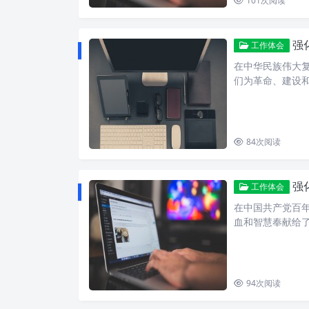
101
次阅读
强
工作体会
在中华民族伟大
们为革命、建设
84
次阅读
强
工作体会
在中国共产党百
血和智慧奉献给
94
次阅读