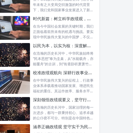
年未有之大变局交织激荡的时代背景
下，我们党和国家事业发展进入了新的
历史阶段。...
时代新篇：树立科学政绩观，摒弃虚功重实绩，迈向高质量发展
在当今中国社会发展的关键时期，我们
正面临着前所未有的机遇与挑战。要实
现中华民族伟大复兴的中国梦，不仅需
要宏观的...
以民为本，以实为核：深度解析坚守为民初心与正确政绩观念的融合路径
在浩瀚的历史长河中，中华民族始终将
“民本思想”奉为圭臬，从“水能载舟，亦
能覆舟”的古训，到“衙斋卧听萧萧竹，
疑...
校准政绩观航向 深耕行政事业本职：新时代高质量发展的核心密码
在中华民族伟大复兴的征程上，行政事
业体系承载着推动国家发展、增进民生
福祉的重任。其运作效率、服务水平乃
至发展方...
深刻领悟政绩观要义，坚守行政事业初心：新时代公仆的使命与担当
在浩瀚的历史长河中，国家治理的每一
次进步，都与一群秉持初心、追求卓越
的公仆密不可分。特别是在中国特色社
会主义进...
涵养正确政绩观 坚守实干为民情怀：新时代干部成长的双重基石