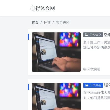
心得体会网
首页
标签
老年关怀
敬
工作体会
老干部工作：民
部以其坚定的信
90
次阅读
强化
工作体会
在中华民族伟大
血，他们是共和