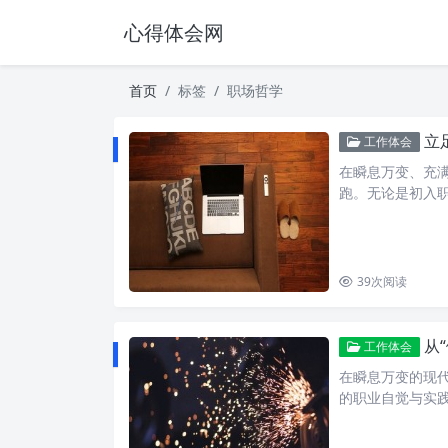
心得体会网
首页
标签
职场哲学
立
工作体会
在瞬息万变、充
跑。无论是初入
39
次阅读
从“
工作体会
在瞬息万变的现
的职业自觉与实践