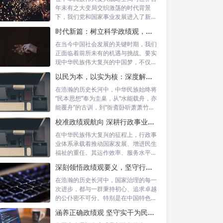
年未有之大变局交织激荡的时代背景
下，我们党和国家事业发展进入了新的
历史阶段。...
时代新篇：树立科学政绩观，摒弃虚功重实绩，迈向高质量发展
在当今中国社会发展的关键时期，我们
正面临着前所未有的机遇与挑战。要实
现中华民族伟大复兴的中国梦，不仅需
要宏观的...
以民为本，以实为核：深度解析坚守为民初心与正确政绩观念的融合路径
在浩瀚的历史长河中，中华民族始终将
“民本思想”奉为圭臬，从“水能载舟，亦
能覆舟”的古训，到“衙斋卧听萧萧竹，
疑...
校准政绩观航向 深耕行政事业本职：新时代高质量发展的核心密码
在中华民族伟大复兴的征程上，行政事
业体系承载着推动国家发展、增进民生
福祉的重任。其运作效率、服务水平乃
至发展方...
深刻领悟政绩观要义，坚守行政事业初心：新时代公仆的使命与担当
在浩瀚的历史长河中，国家治理的每一
次进步，都与一群秉持初心、追求卓越
的公仆密不可分。特别是在中国特色社
会主义进...
涵养正确政绩观 坚守实干为民情怀：新时代干部成长的双重基石