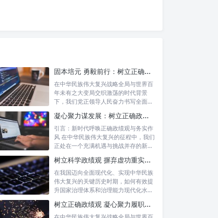
固本培元 勇毅前行：树立正确政绩观，坚守初心勇担当的时代命题与实践方略
在中华民族伟大复兴战略全局与世界百
年未有之大变局交织激荡的时代背景
下，我们党正领导人民奋力书写全面建
设社会主义...
凝心聚力谋发展：树立正确政绩理念，锤炼务实工作作风
引言：新时代呼唤正确政绩观与务实作
风 在中华民族伟大复兴的征程中，我们
正处在一个充满机遇与挑战并存的新时
代。高...
树立科学政绩观 摒弃虚功重实绩：迈向高质量发展的必由之路
在我国迈向全面现代化、实现中华民族
伟大复兴的关键历史时期，如何有效提
升国家治理体系和治理能力现代化水
平，推动经...
树立正确政绩观 凝心聚力履职尽责：新时代干事创业的根本遵循
在中华民族伟大复兴战略全局与世界百