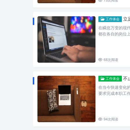
73
次阅读
立
工作体会
在瞬息万变的现
都在各自的岗位
68
次阅读
不
工作体会
在当今快速变化
要求完成本职工
94
次阅读