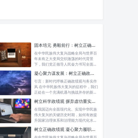
固本培元 勇毅前行：树立正确政绩观，坚守初心勇担当的时代命题与实践方略
在中华民族伟大复兴战略全局与世界百
年未有之大变局交织激荡的时代背景
下，我们党正领导人民奋力书写全面建
设社会主义...
凝心聚力谋发展：树立正确政绩理念，锤炼务实工作作风
引言：新时代呼唤正确政绩观与务实作
风 在中华民族伟大复兴的征程中，我们
正处在一个充满机遇与挑战并存的新时
代。高...
树立科学政绩观 摒弃虚功重实绩：迈向高质量发展的必由之路
在我国迈向全面现代化、实现中华民族
伟大复兴的关键历史时期，如何有效提
升国家治理体系和治理能力现代化水
平，推动经...
树立正确政绩观 凝心聚力履职尽责：新时代干事创业的根本遵循
在中华民族伟大复兴战略全局与世界百