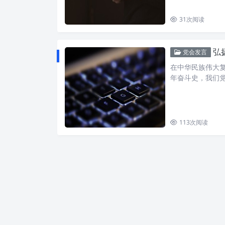
31
次阅读
弘
党会发言
在中华民族伟大
年奋斗史，我们
113
次阅读