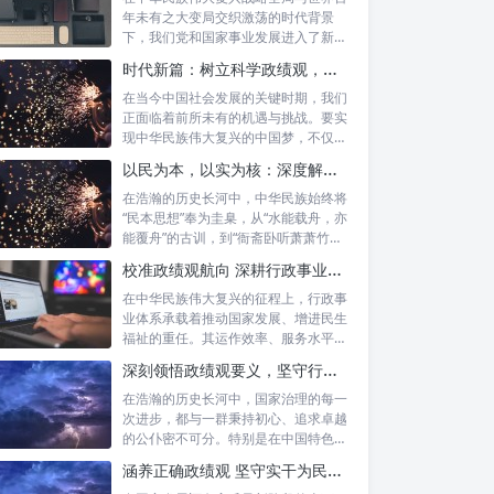
年未有之大变局交织激荡的时代背景
下，我们党和国家事业发展进入了新的
历史阶段。...
时代新篇：树立科学政绩观，摒弃虚功重实绩，迈向高质量发展
在当今中国社会发展的关键时期，我们
正面临着前所未有的机遇与挑战。要实
现中华民族伟大复兴的中国梦，不仅需
要宏观的...
以民为本，以实为核：深度解析坚守为民初心与正确政绩观念的融合路径
在浩瀚的历史长河中，中华民族始终将
“民本思想”奉为圭臬，从“水能载舟，亦
能覆舟”的古训，到“衙斋卧听萧萧竹，
疑...
校准政绩观航向 深耕行政事业本职：新时代高质量发展的核心密码
在中华民族伟大复兴的征程上，行政事
业体系承载着推动国家发展、增进民生
福祉的重任。其运作效率、服务水平乃
至发展方...
深刻领悟政绩观要义，坚守行政事业初心：新时代公仆的使命与担当
在浩瀚的历史长河中，国家治理的每一
次进步，都与一群秉持初心、追求卓越
的公仆密不可分。特别是在中国特色社
会主义进...
涵养正确政绩观 坚守实干为民情怀：新时代干部成长的双重基石