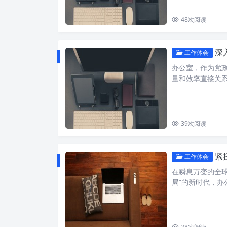
48
次阅读
深入
工作体会
办公室，作为党
量和效率直接关
39
次阅读
紧
工作体会
在瞬息万变的全
局”的新时代，办