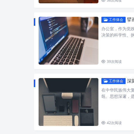
38
次阅读
擘画
工作体会
办公室，作为党政
决策的科学性、
39
次阅读
深刻
工作体会
在中华民族伟大
瓴、思想深邃，
42
次阅读