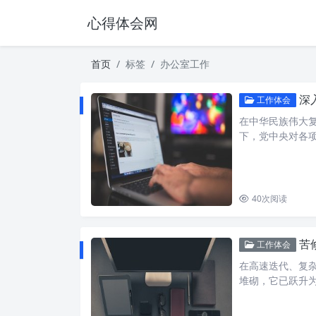
心得体会网
首页
标签
办公室工作
深入
工作体会
在中华民族伟大
下，党中央对各
40
次阅读
苦修
工作体会
在高速迭代、复
堆砌，它已跃升为