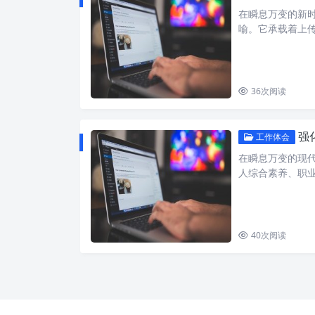
在瞬息万变的新
喻。它承载着上
36
次阅读
强
工作体会
在瞬息万变的现
人综合素养、职
40
次阅读