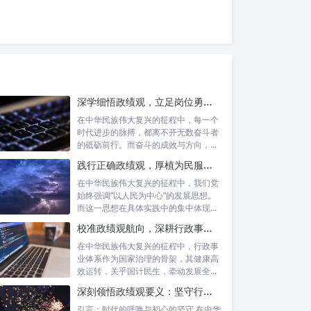
深学细悟政绩观，立足岗位勇争先：新时代奋斗者的思想指引与实践航标
在中华民族伟大复兴的征程中，每一个
时代进步的脉搏，都离不开无数奋斗者
的砥砺前行。而奋斗的成效与方向，又
深刻地依...
践行正确政绩观，厚植为民服务根基：迈向高质量发展的根本遵循
在中华民族伟大复兴的征程中，我们党
始终强调“以人民为中心”的发展思想。
而这一思想在具体实践中的集中体现，
便是要...
校准政绩观航向，深耕行政事业本职：新时代高质量发展的双重 imperative
在中华民族伟大复兴的征程中，行政事
业体系作为国家治理的骨架，其健康高
效运转，关乎国计民生，牵动发展全
局。而在这...
深刻领悟政绩观要义：坚守行政事业初心，绘就为民服务新篇章
引言：时代的呼唤与初心的坚守 在中华