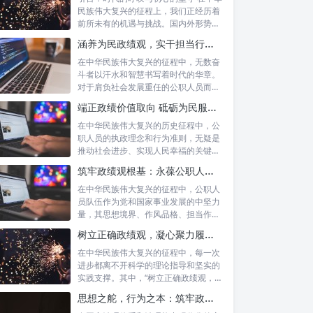
民族伟大复兴的征程上，我们正经历着
前所未有的机遇与挑战。国内外形势复
杂多变...
涵养为民政绩观，实干担当行稳致远：新时代公仆的价值坐标与实践航向
在中华民族伟大复兴的征程中，无数奋
斗者以汗水和智慧书写着时代的华章。
对于肩负社会发展重任的公职人员而
言，如何树...
端正政绩价值取向 砥砺为民服务初心：新时代公仆的责任与担当
在中华民族伟大复兴的历史征程中，公
职人员的执政理念和行为准则，无疑是
推动社会进步、实现人民幸福的关键所
在。时代...
筑牢政绩观根基：永葆公职人员本色的时代考量与实践路径
在中华民族伟大复兴的征程中，公职人
员队伍作为党和国家事业发展的中坚力
量，其思想境界、作风品格、担当作为
直接关系...
树立正确政绩观，凝心聚力履职尽责：新时代下的治理智慧与实践路径
在中华民族伟大复兴的征程中，每一次
进步都离不开科学的理论指导和坚实的
实践支撑。其中，“树立正确政绩观，凝
心聚力...
思想之舵，行为之本：筑牢政绩观根基，永葆公职人员本色