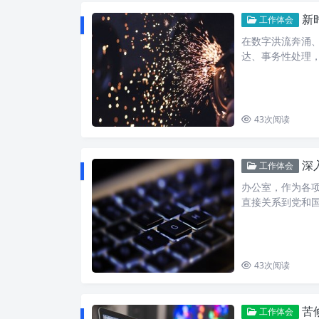
新
工作体会
在数字洪流奔涌
达、事务性处理
43
次阅读
深入
工作体会
办公室，作为各
直接关系到党和
43
次阅读
苦修
工作体会